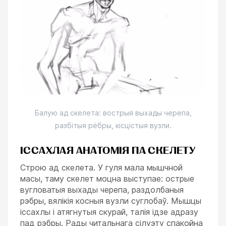
Балую ад скелета: вострыя выхады черепа,
разбітыя рёбры, кісцістыя вузли.
ІССАХЛАЯ АНАТОМІЯ ПА СКЕЛЕТУ
Строю ад скелета. У гуля мала мышчной
масы, таму скелет моцна выступае: острые
вугловатыя выхады черепа, раздолбаныя
рэбры, вялікія косныя вузли суглобаў. Мышцы
іссахлы і атягнутыя скурай, талія ідзе адразу
пад рэбры. Рады читальнага сілуэту спакойна