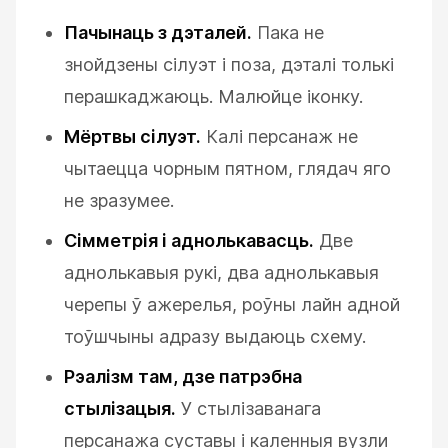
Пачынаць з дэталей.
Пака не
знойдзены сілуэт і поза, дэталі толькі
перашкаджаюць. Малюйце іконку.
Мёртвы сілуэт.
Калі персанаж не
чытаецца чорным пятном, глядач яго
не зразумее.
Сімметрія і аднолькавасць.
Две
аднолькавыя рукі, два аднолькавыя
черепы ў ажерелья, роўны лайн адной
тоўшчыны адразу выдаюць схему.
Рэалізм там, дзе патрэбна
стылізацыя.
У стылізаванага
персанажа суставы і каленныя вузли