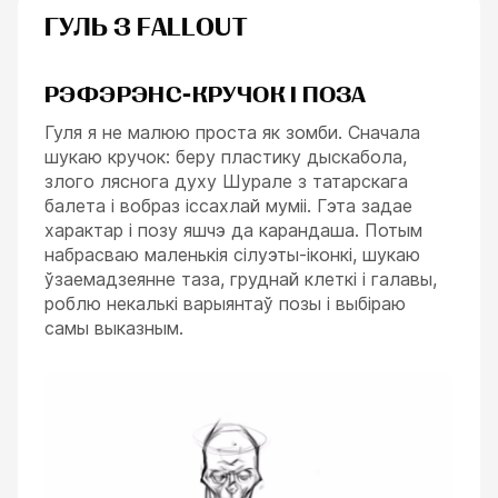
ГУЛЬ З FALLOUT
РЭФЭРЭНС-КРУЧОК І ПОЗА
Гуля я не малюю проста як зомби. Сначала
шукаю кручок: беру пластику дыскабола,
злого ляснога духу Шурале з татарскага
балета і вобраз іссахлай муміі. Гэта задае
характар і позу яшчэ да карандаша. Потым
набрасваю маленькія сілуэты-іконкі, шукаю
ўзаемадзеянне таза, груднай клеткі і галавы,
роблю некалькі варыянтаў позы і выбіраю
самы выказным.