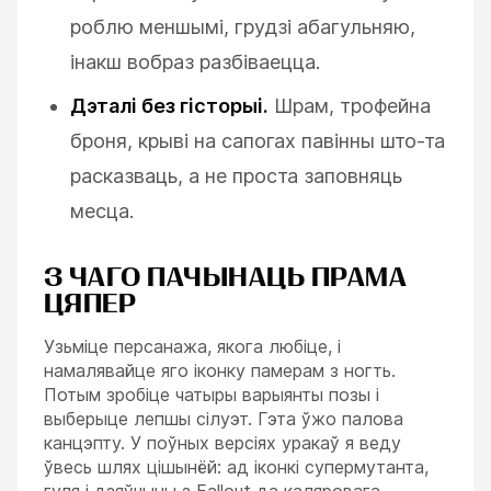
роблю меншымі, грудзі абагульняю,
інакш вобраз разбіваецца.
Дэталі без гісторыі.
Шрам, трофейна
броня, крыві на сапогах павінны што-та
расказваць, а не проста заповняць
месца.
З ЧАГО ПАЧЫНАЦЬ ПРАМА
ЦЯПЕР
Узьміце персанажа, якога любіце, і
намалявайце яго іконку памерам з ногть.
Потым зробіце чатыры варыянты позы і
выберыце лепшы сілуэт. Гэта ўжо палова
канцэпту. У поўных версіях уракаў я веду
ўвесь шлях цішынёй: ад іконкі супермутанта,
гуля і дзяўчыны з Fallout да каляровага