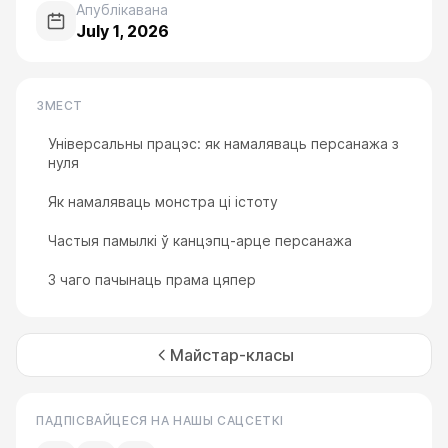
Апублікавана
July 1, 2026
ЗМЕСТ
Універсальны працэс: як намаляваць персанажа з
нуля
Як намаляваць монстра ці істоту
Частыя памылкі ў канцэпц-арце персанажа
З чаго пачынаць прама цяпер
Майстар-класы
ПАДПІСВАЙЦЕСЯ НА НАШЫ САЦСЕТКІ