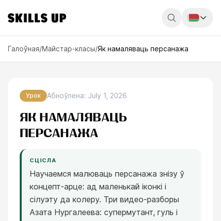
Россия
Галоўная
/
Майстар-класы
/
Як намаляваць персанажа
Беларусь
Қазақстан
Абноўлена
:
July 1, 2026
Урок
English
ЯК НАМАЛЯВАЦЬ
ПЕРСАНАЖА
СЦІСЛА
Научаемся малюваць персанажа знізу ў
концепт-арце: ад маленькай іконкі і
сілуэту да колеру. Три видео-разборы
Азата Нургалеева: супермутант, гуль і