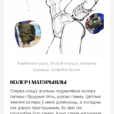
Камбінезон ўціху, піп-бой на руцэ, лазерная
рушница, трофейна броня.
КОЛЕР І МАТЭРЫЯЛЫ
Сперва кладу агульны подмалёвок колеру
паперы і брудныя пяты, шукаю гамму. Цёплыя
зямляні колеры ў мяне домінуюць, а холадны
сіні дэрую прыглушаным, бо яркі сіні
раздалбае ўсю гамму. Адно самае насычанае