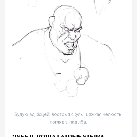
Будую ад кісцей: вострыя скулы, цяжкая челюсть,
погляд з-пад лба.