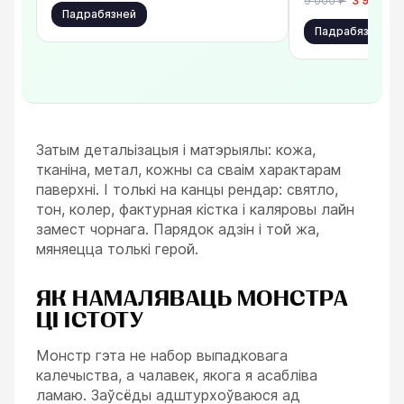
9 000
₽
3 900
₽
Падрабязней
Падрабязней
Затым детальізацыя і матэрыялы: кожа,
тканіна, метал, кожны са сваім характарам
паверхні. І толькі на канцы рендар: святло,
тон, колер, фактурная кістка і каляровы лайн
замест чорнага. Парядок адзін і той жа,
мяняецца толькі герой.
ЯК НАМАЛЯВАЦЬ МОНСТРА
ЦІ ІСТОТУ
Монстр гэта не набор выпадковага
калечыства, а чалавек, якога я асабліва
ламаю. Заўсёды адштурхоўваюся ад