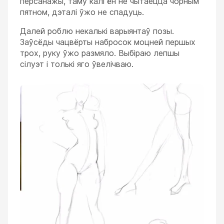
персанажы, таму калі ён не чытаецца чорным
пятном, дэталі ўжо не спадуць.
Далей роблю некалькі варыянтаў позы.
Заўсёды чацвёрты набросок моцней першых
трох, руку ўжо размяло. Выбіраю лепшы
сілуэт і толькі яго ўвелічваю.