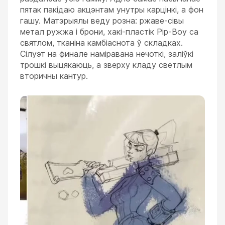
пятак пакідаю акцэнтам унутры карцінкі, а фон
гашу. Матэрыялы веду розна: ржаве-сівы
метал ружжа і брони, хакі-пластік Pip-Boy са
святлом, тканіна камбіаснота ў складках.
Сілуэт на финале наміравана нечоткі, заліўкі
трошкі выцякаюць, а зверху кладу светлым
вторичны кантур.