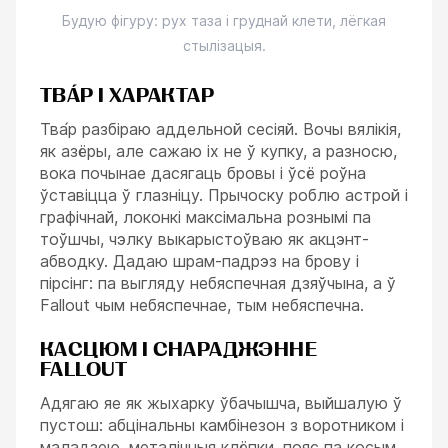
Будую фігуру: рух таза і груднай клети, лёгкая
стылізацыя.
ТВА́Р І ХАРАКТАР
Тва́р разбіраю аддельной сесіяй. Вочы вялікія,
як азёры, але сажаю іх не ў купку, а разносю,
вока почынае дасягаць бровы і ўсё роўна
ўставіцца ў глазніцу. Прычоску роблю астрой і
графічнай, локонкі максімальна рознымі па
тоўшчы, чэлку выкарыстоўваю як акцэнт-
абводку. Дадаю шрам-падрэз на брову і
пірсінг: па выгляду небяспечная дзяўчына, а ў
Fallout чым небяспечнае, тым небяспечна.
КАСЦЮМ І СНАРАДЖЭННЕ
FALLOUT
Адягаю яе як жыхарку ўбачышча, выйшалую ў
пустош: абцінальны камбінезон з воротником і
маладзею, металічныя клёпки, пояс па косым