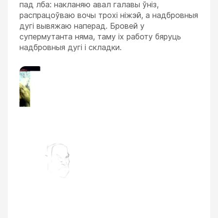
пад лба: накланяю авал галавы ўніз,
распрацоўваю вочы трохі ніжэй, а надбровныя
дугі вывяжаю наперад. Бровей у
супермутанта няма, таму іх работу бяруць
надбровныя дугі і складки.