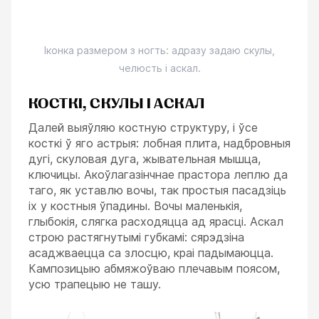
Іконка размером з ногть: адразу задаю скулы,
челюсть і аскал.
КОСТКІ, СКУЛЫ І АСКАЛ
ESC
Далей выяўляю костную структуру, і ўсе
косткі ў яго астрыя: лобная плита, надбровныя
дугі, скуловая дуга, жывательная мышца,
ключицы. Акоўлагазінчнае прастора леплю да
таго, як уставлю вочы, так простыя пасадзіць
іх у костныя ўпадины. Вочы маленькія,
глыбокія, слягка расходяцца ад ярасці. Аскал
строю растягнутымі губкамі: сярэдзіна
асаджваецца са злосцю, краі падымаюцца.
Кампозицыю абмяжоўваю плечавым поясом,
усю трапецыю не ташу.