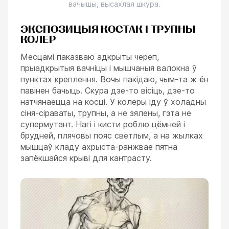
вачышы, высахлая шкура.
ЭКСПОЗИЦЫЯ КОСТАК І ТРУПНЫ
КОЛЕР
Месцамі паказваю адкрыты череп,
прыадкрытыя вачніцы і мышчаныя валокна ў
пунктах креплення. Вочы пакідаю, чым-та ж ён
павінен бачыць. Скура дзе-то вісіць, дзе-то
натчянаецца на косці. У колеры іду ў холадны
сіня-сіраваты, трупны, а не зялены, гэта не
супермутант. Нагі і кисти роблю цёмней і
брудней, плячовы пояс светлым, а на жылках
мышцаў кладу ахрыста-ранжвае пятна
запёкшайся крыві для кантрасту.