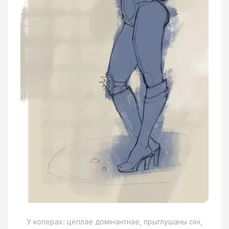
У колерах: цёплае домінантнае, прыглушаны сіні,