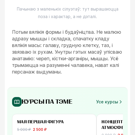
Пачынаю з маленькіх сілуэтаў: тут вырашаюцца
поза і характар, а не дэталі.
Потым вялікія формы і будаўніцтва. Не малюю
адразу мышцы і складка, спачатку кладу
вялікія масы: галаву, грудную клетку, таз, і
звязваю іх рухам. Унутры гэтых масаў упісваю
анатамію: череп, кістки-арганіры, мышцы. Усё
трымаецца на разуменні чалавека, нават калі
персанаж выдуманы.
КУРСЫ ПА ТЭМЕ
Усе курсы
-
50
%
ад 2 500 ₽
ад 3 900 ₽
МАЯ ПЕРШАЯ ФІГУРА
КОНЦЕПТ ПРОП
АТМОСФЕРА
5 000
₽
2 500
₽