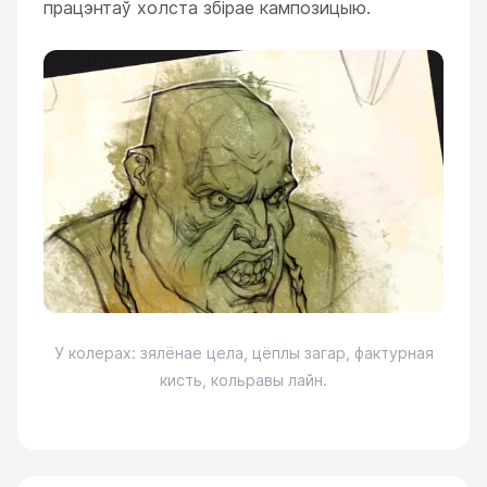
працэнтаў холста збірае кампозицыю.
У колерах: зялёнае цела, цёплы загар, фактурная
кисть, кольравы лайн.