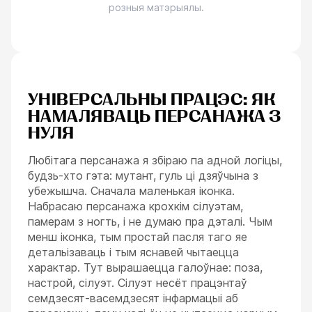
розныя матэрыялы.
УНІВЕРСАЛЬНЫ ПРАЦЭС: ЯК
НАМАЛЯВАЦЬ ПЕРСАНАЖА З
НУЛЯ
Любітага персанажа я збіраю па адной логіцы,
будзь-хто гэта: мутант, гуль ці дзяўчына з
убежышча. Сначала маленькая іконка.
Набрасаю персанажа крохкім сілуэтам,
памерам з ногть, і не думаю пра дэталі. Чым
менш іконка, тым простай пасля таго яе
детальізаваць і тым яснавей чытаецца
характар. Тут вырашаецца галоўнае: поза,
настрой, сілуэт. Сілуэт несёт працэнтаў
семдзесят-васемдзесят інфармацыі аб