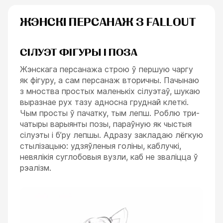
ЖЭНСКІ ПЕРСАНАЖ З FALLOUT
СІЛУЭТ ФІГУРЫ І ПОЗА
Жэнскага персанажа строю ў першую чаргу
як фігуру, а сам персанаж вторичны. Пачынаю
з мноства простых маленькіх сілуэтаў, шукаю
выразнае рух тазу адносна груднай клеткі.
Чым просты ў пачатку, тым лепш. Роблю три-
чатыры варыянты позы, параўную як чыстыя
сілуэты і б’ру лепшы. Адразу закладаю лёгкую
стылізацыю: удзяўленыя голіны, каблучкі,
невялікія суглобовыя вузли, каб не зваліцца ў
рэалізм.