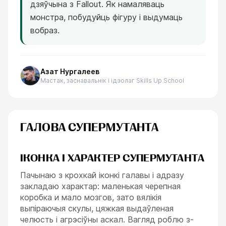
дзяўчына з Fallout. Як намаляваць
монстра, побудуйць фігуру і выдумаць
вобраз.
Азат Нургалеев
Мастак, заснавальнік і ідэолаг Skills Up School
ГАЛОВА СУПЕРМУТАНТА
ІКОНКА І ХАРАКТЕР СУПЕРМУТАНТА
Пачынаю з крохкай іконкі галавы і адразу
закладаю характар: маленькая черепная
коробка и мало мозгов, зато вялікія
выпіраючыя скулы, цяжкая выдаўленая
челюсть і агрэсіўны аскал. Вагляд роблю з-