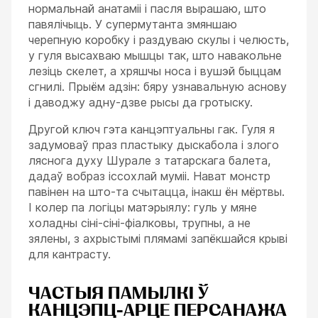
нормальнай анатаміі і пасля вырашаю, што
павялічыць. У супермутанта змяншаю
черепную коробку і раздуваю скулы і челюсть,
у гуля высахваю мышцы так, што навакольне
лезіць скелет, а хряшчы носа і вушэй быццам
сгнилі. Прыём адзін: бяру узнавальную аснову
і даводжу адну-дзве рысы да гротыску.
Другой ключ гэта канцэптуальны гак. Гуля я
задумоваў праз пластыку дыскабола і злого
ляснога духу Шурале з татарскага балета,
дадаў вобраз іссохлай муміі. Нават монстр
павінен на што-та счытацца, інакш ён мёртвы.
І колер па логіцы матэрыялу: гуль у мяне
холадны сіні-сіні-фіалковы, трупны, а не
зялены, з ахрыстымі плямамі запёкшайся крыві
для кантрасту.
ЧАСТЫЯ ПАМЫЛКІ Ў
КАНЦЭПЦ-АРЦЕ ПЕРСАНАЖА