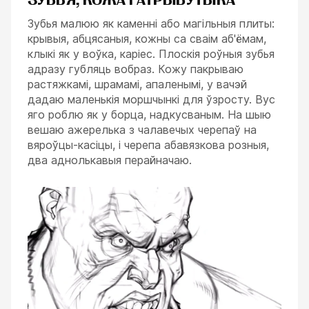
ЗУБЬЯ, КОЖА І АТРЫБУТЫКА
Зубья малюю як каменні або магільныя плиты:
крывыя, абцясаныя, кожны са сваім аб'ёмам,
клыкі як у воўка, каріес. Плоскія роўныя зубья
адразу губляць вобраз. Кожу пакрываю
растяжкамі, шрамамі, апаленымі, у вачэй
дадаю маленькія моршчынкі для ўзросту. Вус
яго роблю як у борца, надкусваным. На шыю
вешаю ажерелька з чалавечых черепаў на
вяроўцы-касіцы, і черепа абавязкова розныя,
два аднолькавыя перайначаю.