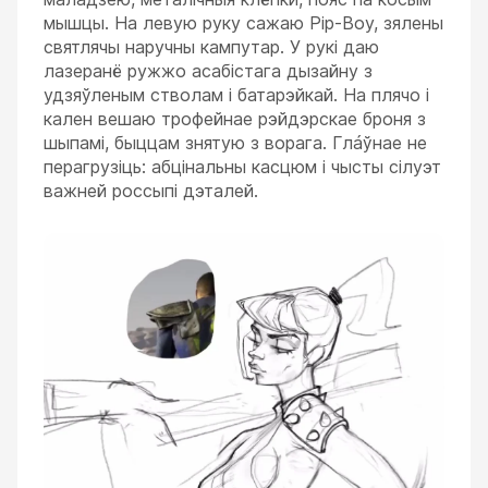
мышцы. На левую руку сажаю Pip-Boy, зялены
святлячы наручны кампутар. У рукі даю
лазеранё ружжо асабістага дызайну з
удзяўленым стволам і батарэйкай. На плячо і
кален вешаю трофейнае рэйдэрскае броня з
шыпамі, быццам знятую з ворага. Глáўнае не
перагрузіць: абцінальны касцюм і чысты сілуэт
важней россыпі дэталей.