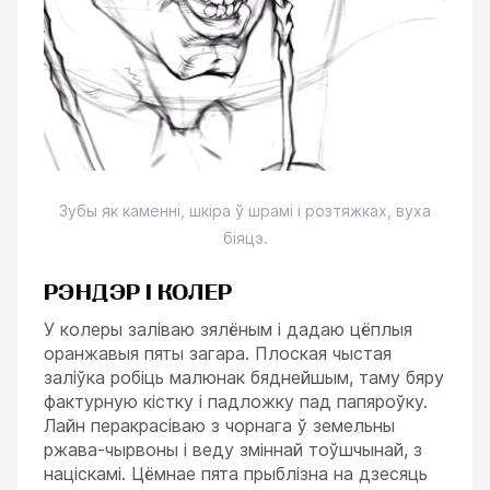
Зубы як каменні, шкіра ў шрамі і розтяжках, вуха
біяцэ.
РЭНДЭР І КОЛЕР
У колеры заліваю зялёным і дадаю цёплыя
оранжавыя пяты загара. Плоская чыстая
заліўка робіць малюнак бяднейшым, таму бяру
фактурную кістку і падложку пад папяроўку.
Лайн перакрасіваю з чорнага ў земельны
ржава-чырвоны і веду зміннай тоўшчынай, з
націскамі. Цёмнае пята прыблізна на дзесяць