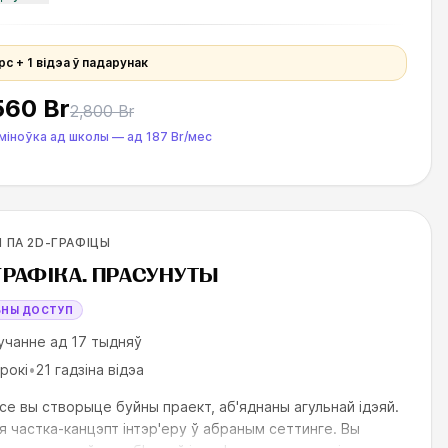
і аб'ектаў да яго. І так
рс + 1 відэа ў падарунак
560 Br
2,800 Br
міноўка ад школы
—
ад
187 Br
/мес
родолжающих
 ПА 2D-ГРАФІЦЫ
ILLS UP
ГРАФІКА. ПРАСУНУТЫ
БНЫ ДОСТУП
учанне ад 17 тыдняў
рокі
•
21 гадзіна відэа
се вы створыце буйны праект, аб'яднаны агульнай ідэяй.
 частка-канцэпт інтэр'еру ў абраным сеттинге. Вы