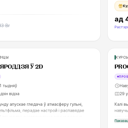
Ку
ад
33 Br
Растэр
х
Для но
ФІЦЫ
КУРСЫ
SK
ЯРОДДЗЯ Ў 2D
PRO
ПРО
1 тыдняў
Нав
адзін відэа
29 
нду апускае гледача ў атмасферу гульні,
Калі в
ультфільма, перадае настрой і распавядае
навучы
 У прыродзе сустракаюцца самыя розныя
гэты о
Паказа
тэкстуры, Пагодны
лінію і