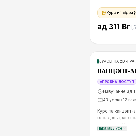
Курс + 1 відэа 
ад
311 Br
1,
Для продолжающи
КУРСЫ ПА 2D-ГРА
SKILLS UP
КАНЦЭПТ-А
ПРОБНЫ ДОСТУП
Навучанне ад 1
43 урокі
•
12 гад
Курс па канцэпт-а
перадаць ідэю пр
рэалізацыі. На ку
Паказаць усё
афармлення брыфа