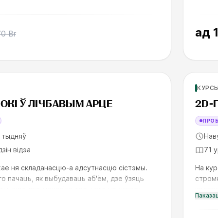
ад
70 Br
ичков
Для но
КУРСЫ
SK
ОКІ Ў ЛІЧБАВЫМ АРЦЕ
2D-
ПРО
 тыдняў
Нав
дзін відэа
71 
хае ня складанасцю-а адсутнасцю сістэмы.
На кур
о пачаць, як выбудаваць аб'ём, дзе ўзяць
стромк
ты курс дае менавіта тое, чаго не хапае:
колера
Паказа
ад ідэі да
партфо