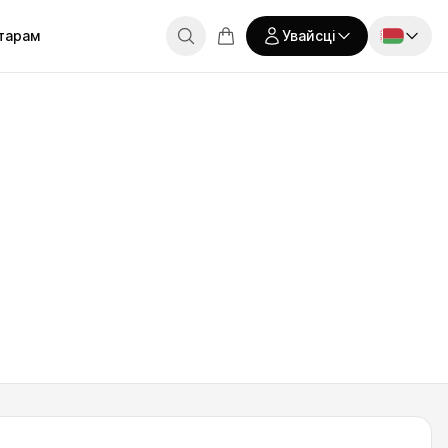
тарам
Увайсці
Россия
ЭНТАМ
ДАПАМОГА
Я студэнт
Вучуся на курсах Skills Up
энты кажуць
Пытанні і адказы
Беларусь
лы
 студэнтаў
Праверка сертыфіката
Кошык пусты
Қазақстан
Я аўтар
Вяду свае курсы
ама лаяльнасці
Кантакты
Выбраць курс
English
альная праграма