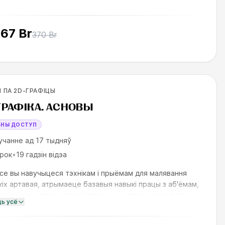
167 Br
370 Br
вичков
 ПА 2D-ГРАФІЦЫ
ILLS UP
ГРАФІКА. АСНОВЫ
БНЫ ДОСТУП
учанне ад 17 тыдняў
урок
•
19 гадзін відэа
се вы навучыцеся тэхнікам і прыёмам для малявання
іх артавая, атрымаеце базавыя навыкі працы з аб'ёмам,
м, тонам, матэрыяламі і створыце гатовы праект для
ць усё
ліо — канцэпт аб'екта