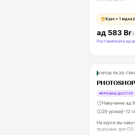
распрацоўваць св
Курс + 1 відэа 
ад
583 Br
2
Растэрміноўка ад 
Для новичков
КУРСЫ ПА 2D-ГРА
SKILLS UP
PHOTOSHOP
ПРОБНЫ ДОСТУП
Навучанне ад 
29 урокаў
•
12 г
На курсе вы наву
праграме для CG-