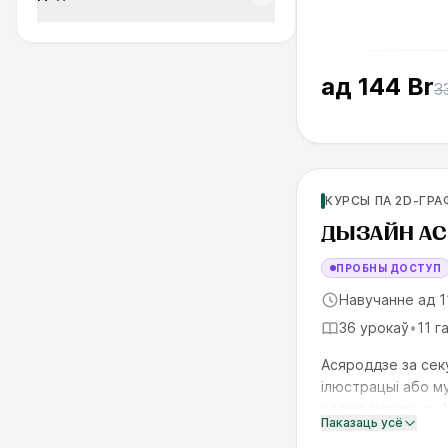
ад
144 Br
3
Для продолжающи
КУРСЫ ПА 2D-ГРА
SKILLS UP
ДЫЗАЙН АС
ПРОБНЫ ДОСТУП
Навучанне ад 1
36 урокаў
•
11 г
Асяроддзе за секу
ілюстрацыі або м
цэлую гісторыю.
Паказаць усё
формы, фактуры, 