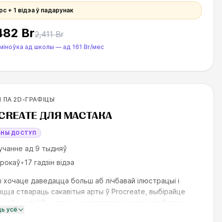
рс + 1 відэа ў падарунак
482 Br
2,411 Br
міноўка ад школы
—
ад
161 Br
/мес
вичков
 ПА 2D-ГРАФІЦЫ
ILLS UP
CREATE ДЛЯ МАСТАКА
БНЫ ДОСТУП
учанне ад 9 тыдняў
урокаў
•
17 гадзін відэа
ы хочаце даведацца больш аб лічбавай ілюстрацыі і
цца ствараць сакавітыя арты ў Procreate, выбірайце
нлайн-курс! Вы навучыцеся правільна весці лічбавую
ць усё
 мазкі, каб карцінкі вы