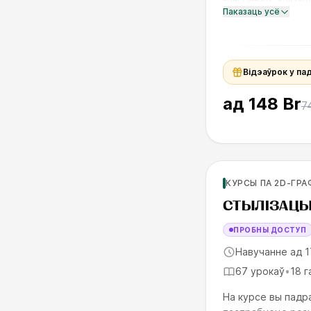
гульнявой, анімац
Паказаць усё
лінію і мазкі, каб к
Відэаўрок у па
ад
148 Br
7
Для продолжающи
КУРСЫ ПА 2D-ГРА
SKILLS UP
СТЫЛІЗАЦ
ПРОБНЫ ДОСТУП
Навучанне ад 1
67 урокаў
•
18 г
На курсе вы падр