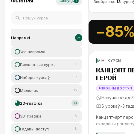
ФІЛЬТРЫ
Скінуць
1
Знойдзена:
13
курса
ЬНАЕ
ESC
фпакі
−85
Напрамкі
Навінка
Для нов
Усе напрамкі
МІНІ-КУРСЫ
SKILLS UP
Бясплатныя курсы
4
КАНЦЭПТ П
ГЕРОЙ
Наборы курсаў
7
ПРОБНЫ ДОСТУП
Малюнак
15
Навучанне ад 3
2D-графіка
13
6 урокаў
•
3 гад
3D-графіка
6
Канцэпт-арт перса
складаны рэндэру
Гадавы доступ
6
героя праз сілуэт,