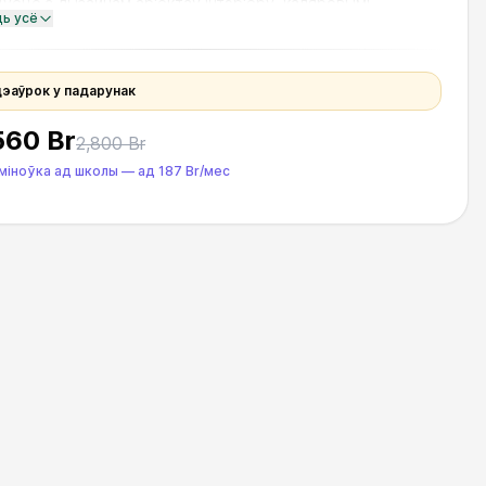
уеце з дызайнам аб'ектаў інтэр'еру, каляровымі
ць усё
эннямі, асвятленнем і сто
дэаўрок у падарунак
560 Br
2,800 Br
міноўка ад школы
—
ад
187 Br
/мес