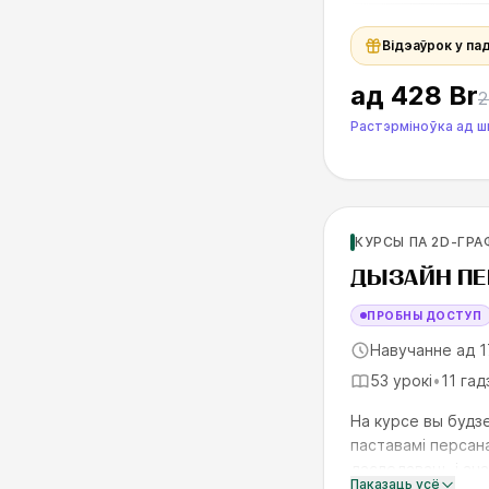
Відэаўрок у па
ад
428 Br
2
Растэрміноўка ад 
Для продолжающи
КУРСЫ ПА 2D-ГРА
SKILLS UP
ДЫЗАЙН ПЕ
ПРОБНЫ ДОСТУП
Навучанне ад 1
53 урокі
•
11 гад
На курсе вы будзе
паставамі персан
даследаваць і ана
Паказаць усё