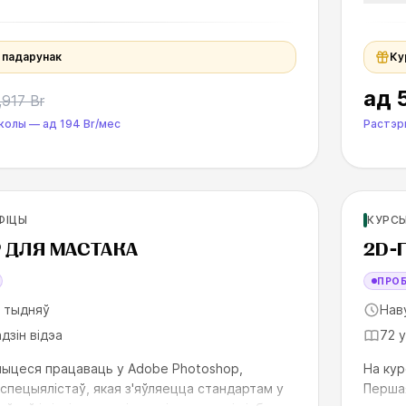
аі
некальк
ў падарунак
Ку
ад
,917 Br
школы
—
ад
194 Br
/мес
Растэр
Для п
ФІЦЫ
КУРСЫ
SK
 ДЛЯ МАСТАКА
2D-
ПРО
9 тыдняў
Нав
адзін відэа
72 у
чыцеся працаваць у Adobe Photoshop,
На кур
спецыялістаў, якая з'яўляецца стандартам у
Першая