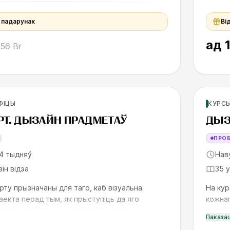
ў падарунак
Ві
ад
556 Br
х
Для но
ФІЦЫ
КУРСЫ
SK
РТ. ДЫЗАЙН ПРАДМЕТАЎ
ДЫЗ
ПРО
4 тыдняў
Нав
зін відэа
35 
рту прызначаны для таго, каб візуальна
На кур
аекта перад тым, як прыступіць да яго
кожнаг
рсе вы пройдзеце шлях ад пошуку ідэі і
дызайн
Паказа
 да прэзентацыі пр
Adobe 