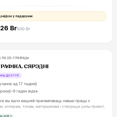
дэаўрок у падарунак
126 Br
630 Br
родолжающих
 ПА 2D-ГРАФІЦЫ
ILLS UP
ГРАФІКА. СЯРЭДНІ
БНЫ ДОСТУП
учанне ад 17 тыдняў
урокаў
•
9 гадзін відэа
се вы яшчэ мацней прапампаваць навыкі працы з
м, колерам, тонам, матэрыяламі і створыце цэлы праект,
чаны адной тэме, — дом з элементамі акружэння і
ць усё