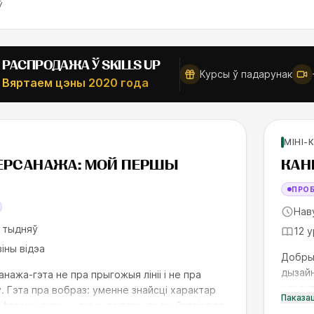
ў
Новае
%
РАСПРОДАЖА Ў SKILLS UP
Курсы ў падарунак
Вяртаем цэны 2020 года
ичков
Навінк
МІНІ-
SK
ЕРСАНАЖА: МОЙ ПЕРШЫ
КАН
ПРО
Нав
 тыдняў
12 
зіны відэа
Добры 
дызайн
нажа-гэта не пра прыгожыя лініі і не пра
характ
. Гэта пра вобраз: уменне знайсці характар
Паказа
За тры
 форму і знак — яшчэ да таго, як вы ўзяліся за