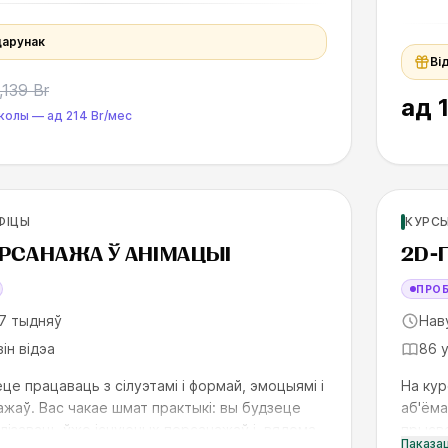
дарунак
Ві
,139 Br
ад
школы
—
ад
214 Br
/мес
х
Для п
ФІЦЫ
КУРСЫ
SK
РСАНАЖА Ў АНІМАЦЫІ
2D-
ПРО
7 тыдняў
Нав
зін відэа
86 
це працаваць з сілуэтамі і формай, эмоцыямі і
На кур
ажаў. Вас чакае шмат практыкі: вы будзеце
аб'ёма
лізаваць ўжо існуючых персанажаў і, вядома,
прысве
Паказа