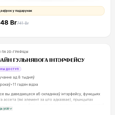
дэаўрок у падарунак
148 Br
741 Br
вичков
 ПА 2D-ГРАФІЦЫ
ILLS UP
АЙН ГУЛЬНЯВОГА ІНТЭРФЕЙСУ
БНЫ ДОСТУП
учанне ад 8 тыдняў
урокаў
•
11 гадзін відэа
се вы даведаецеся аб складнікаў інтэрфейсу, функцыях
а ассета (які элемент за што адказвае), прынцыпах
у UI, вывучыце базу растравых і вектарных інструментаў
ць усё
Photoshop і паэтап