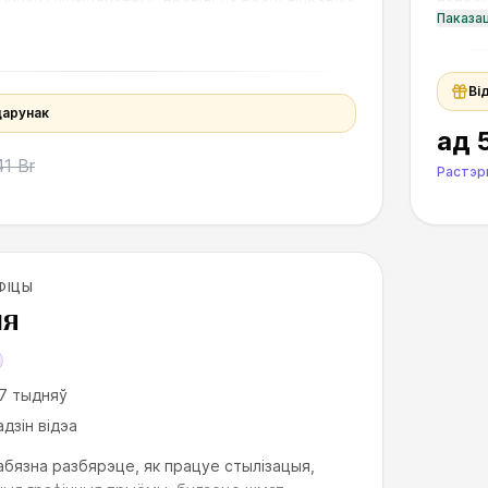
ыйнай і кінаіндустрыі, правільна весці лічбавую
папрац
Паказа
арці
спалуч
Ві
дарунак
ад
41 Br
Растэр
х
ФІЦЫ
ЫЯ
7 тыдняў
адзін відэа
абязна разбярэце, як працуе стылізацыя,